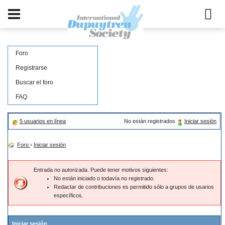
Foro
Registrarse
Buscar el foro
FAQ
5 usuarios en línea
No están registrados
Iniciar sesión
Foro
›
Iniciar sesión
Entrada no autorizada. Puede tener motivos siguientes:
No están iniciado o todavía no registrado.
Redactar de contribuciones es permitido sólo a grupos de usarios
específicos.
Iniciar sesión