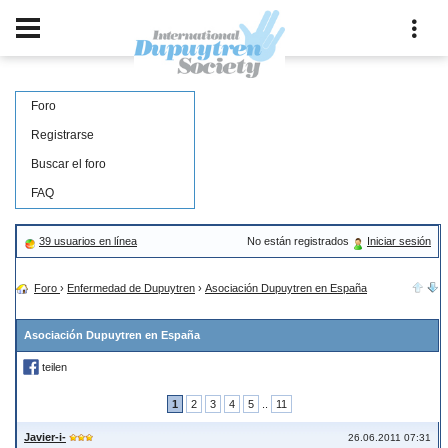
Foro
Registrarse
Buscar el foro
FAQ
39 usuarios en línea
No están registrados
Iniciar sesión
Foro
›
Enfermedad de Dupuytren
›
Asociación Dupuytren en España
Asociación Dupuytren en España
teilen
1
2
3
4
5
..
11
Javier-i-
26.06.2011 07:31