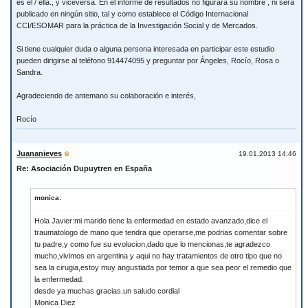
es él / ella., y viceversa. En el informe de resultados no figurará su nombre , ni será
publicado en ningún sitio, tal y como establece el Código Internacional
CCI/ESOMAR para la práctica de la Investigación Social y de Mercados.
Si tiene cualquier duda o alguna persona interesada en participar este estudio
pueden dirigirse al teléfono 914474095 y preguntar por Ángeles, Rocío, Rosa o
Sandra.
Agradeciendo de antemano su colaboración e interés,
Rocío
Juananieves
19.01.2013 14:46
Re: Asociación Dupuytren en España
monica:
Hola Javier:mi marido tiene la enfermedad en estado avanzado,dice el
traumatologo de mano que tendra que operarse,me podrias comentar sobre
tu padre,y como fue su evolucion,dado que lo mencionas,te agradezco
mucho,vivimos en argentina y aqui no hay tratamientos de otro tipo que no
sea la cirugia,estoy muy angustiada por temor a que sea peor el remedio que
la enfermedad.
desde ya muchas gracias.un saludo cordial
Monica Diez