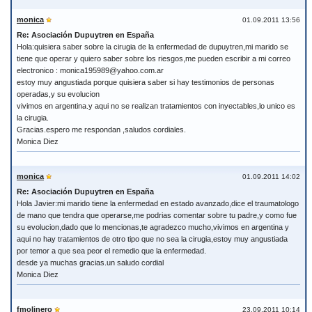
monica
01.09.2011 13:56
Re: Asociación Dupuytren en España
Hola:quisiera saber sobre la cirugia de la enfermedad de dupuytren,mi marido se
tiene que operar y quiero saber sobre los riesgos,me pueden escribir a mi correo
electronico : monica195989@yahoo.com.ar
estoy muy angustiada porque quisiera saber si hay testimonios de personas
operadas,y su evolucion
vivimos en argentina.y aqui no se realizan tratamientos con inyectables,lo unico es
la cirugia.
Gracias.espero me respondan ,saludos cordiales.
Monica Diez
monica
01.09.2011 14:02
Re: Asociación Dupuytren en España
Hola Javier:mi marido tiene la enfermedad en estado avanzado,dice el traumatologo
de mano que tendra que operarse,me podrias comentar sobre tu padre,y como fue
su evolucion,dado que lo mencionas,te agradezco mucho,vivimos en argentina y
aqui no hay tratamientos de otro tipo que no sea la cirugia,estoy muy angustiada
por temor a que sea peor el remedio que la enfermedad.
desde ya muchas gracias.un saludo cordial
Monica Diez
fmolinero
23.09.2011 10:14