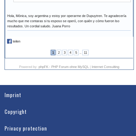
Hola, Mónica, soy argentina y estoy por operarme de Dupuytren. Te agradecería
mucho que me contaras si tu esposo se operó, con quién y cómo fueron lso
resultados. Un cordial saludo. Juana Porro
teilen
1
2
3
4
5
..
11
Powered by:
phpFK - PHP Forum ohne MySQL
|
Internet Consulting
Imprint
Copyright
Privacy protection