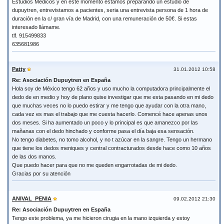
Estudios Médicos y en este momento estamos preparando un estudio de
dupuytren, entrevistamos a pacientes, seria una entrevista persona de 1 hora de
duración en la c/ gran vía de Madrid, con una remuneración de 50€. Si estas
interesado llámame.
tlf. 915499833
635681986
Patty
31.01.2012 10:58
Re: Asociación Dupuytren en España
Hola soy de México tengo 62 años y uso mucho la computadora principalmente el
dedo de en medio y hoy de plano quise investigar que me esta pasando en mi dedo
que muchas veces no lo puedo estirar y me tengo que ayudar con la otra mano,
cada vez es mas el trabajo que me cuesta hacerlo. Comencé hace apenas unos
dos meses. Si ha aumentado un poco y lo principal es que amanezco por las
mañanas con el dedo hinchado y conforme pasa el día baja esa sensación.
No tengo diabetes, no tomo alcohol, y no t azúcar en la sangre. Tengo un hermano
que tiene los dedos meniques y central contracturados desde hace como 10 años
de las dos manos.
Que puedo hacer para que no me queden engarrotadas de mi dedo.
Gracias por su atención
ANIVAL_PENIA
09.02.2012 21:30
Re: Asociación Dupuytren en España
Tengo este problema, ya me hicieron cirugia en la mano izquierda y estoy