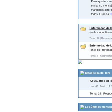
Para ayudar a red
enviar su mensaje
mandarlas al foro
todos. Gracias.
D
Enfermedad de 
(en la mano, fibro
Tema: 17 | Respuest
Enfermedad de 
(en el pie; fibroma
Tema: 2 | Respuestas
Estadística del foro
42 usuarios en l
Hoy: 42 | Total: 114.
Tema: 19 | Respue
Los últimos mensaj