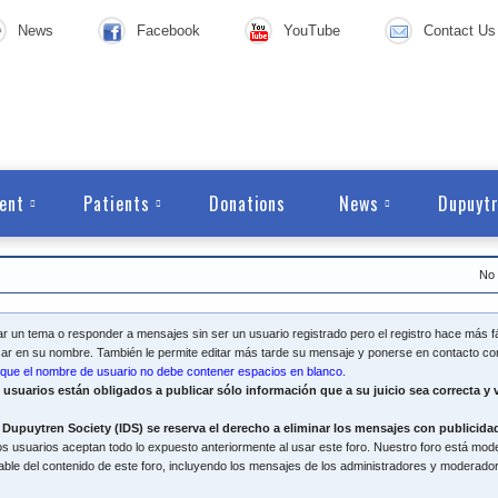
News
Facebook
YouTube
Contact Us
ent
Patients
Donations
News
Dupuytr
No 
 un tema o responder a mensajes sin ser un usuario registrado pero el registro hace más fác
ar en su nombre. También le permite editar más tarde su mensaje y ponerse en contacto con
que el nombre de usuario no debe contener espacios en blanco.
 usuarios están obligados a publicar sólo información que a su juicio sea correcta y 
 Dupuytren Society (IDS) se reserva el derecho a eliminar los mensajes con publicidad
s usuarios aceptan todo lo expuesto anteriormente al usar este foro. Nuestro foro está mod
ble del contenido de este foro, incluyendo los mensajes de los administradores y moderado