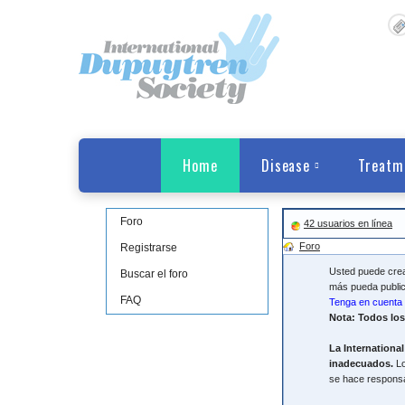
Home
Disease
Treatm
Foro
42 usuarios en línea
Foro
Registrarse
Usted puede crear
Buscar el foro
más pueda public
FAQ
Tenga en cuenta 
Nota: Todos los
La International
inadecuados.
Lo
se hace responsa