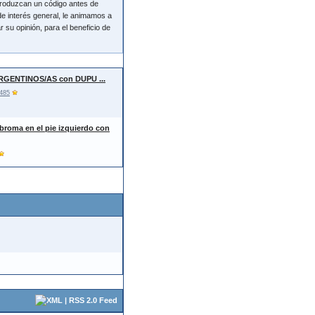
ntroduzcan un código antes de
de interés general, le animamos a
 su opinión, para el beneficio de
RGENTINOS/AS con DUPU ...
485
ibroma en el pie izquierdo con