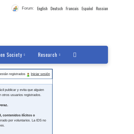
English
Deutsch
Francais
Español
Russian
Forum:
en Society
Research
están registrados
Iniciar sesión
il publicar y evita que alguien
 otros usuarios registrados.
veraz.
, contenidos ilícitos o
erado por voluntarios. La IDS no
res.