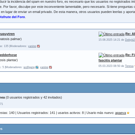
ucir la incidencia del spam en nuestro foro, es necesario que los usuarios no registrados i
. Por favor, disculpe por este inconveniente lamentable, pero necesario. Si tiene preguntas 
 en lugar de enviar un email privado. De esta manera, otros usuarios pueden leerlas y aportar
isfrute del Foro
.
Dupuytren
Re: A
matosis palmar)
15.08.2025 14:21 de
Debyb2
as: 135
|Moderadores:
yanine
Ledderhose
Re: F
tosis plantar)
fascitis plantar
05.03.2023 08:50 de
Teresa
: 5
|Moderadores:
wolfgang
,
yanine
ínea
(0 usuarios registrados y 42 invitados)
071
stas: 140 | Usuarios registrados: 141 | usarios activos: 8 | Usario más nuevo:
apaeva
es