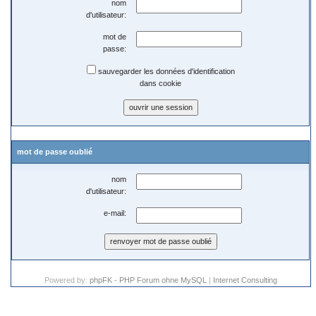
nom
d'utilisateur:
mot de
passe:
sauvegarder les données d'identification
dans cookie
mot de passe oublié
nom
d'utilisateur:
e-mail:
Powered by:
phpFK - PHP Forum ohne MySQL
|
Internet Consulting