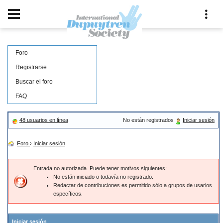
Foro
Registrarse
Buscar el foro
FAQ
48 usuarios en línea
No están registrados
Iniciar sesión
Foro
›
Iniciar sesión
Entrada no autorizada. Puede tener motivos siguientes:
No están iniciado o todavía no registrado.
Redactar de contribuciones es permitido sólo a grupos de usarios
específicos.
Iniciar sesión