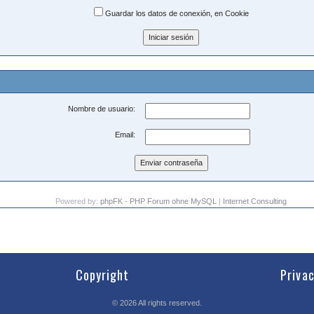
Guardar los datos de conexión, en Cookie
Nombre de usuario:
Email:
Powered by:
phpFK - PHP Forum ohne MySQL
|
Internet Consulting
Copyright
Priva
©
2026
All rights reserved.