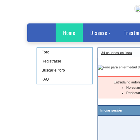
Home
Disease
Treatm
Foro
34 usuarios en línea
Registrarse
Buscar el foro
FAQ
Entrada no autor
No están 
Redactar
Iniciar sesión