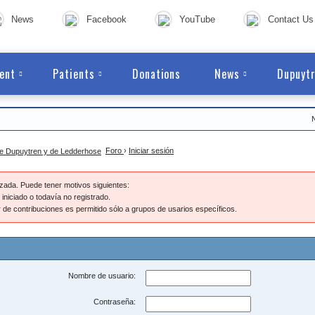
News
Facebook
YouTube
Contact Us
ent
Patients
Donations
News
Dupuytr
Foro
›
Iniciar sesión
izada. Puede tener motivos siguientes:
iniciado o todavía no registrado.
 de contribuciones es permitido sólo a grupos de usarios específicos.
Nombre de usuario:
Contraseña: