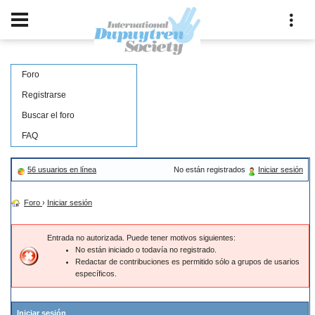
Foro
Registrarse
Buscar el foro
FAQ
56 usuarios en línea
No están registrados
Iniciar sesión
Foro
›
Iniciar sesión
Entrada no autorizada. Puede tener motivos siguientes:
No están iniciado o todavía no registrado.
Redactar de contribuciones es permitido sólo a grupos de usarios
específicos.
Iniciar sesión