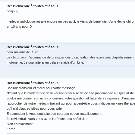
Re: Bienvenue à toutes et à tous !
bonjour,
médecin radiologue retraité encore un peu actif, je viens de béneficier d'une 4ème chiru
en 10 ans pour D
Re: Bienvenue à toutes et à tous !
pour maladie de D. et L.
Le chirurgien m'a demandé de pratiquer dès cicatrisation des exercises d'aplatissement 
moi-même. Je souhaiterai en cela être aidé d'un kiné.
Re: Bienvenue à toutes et à tous !
Bonsoir Monsieur et merci pour votre message.
N'étant que la modératrice de la version française de ce site j'ai demandé au spécialiste
vouloir me donner son avis concernant votre question et j'attends sa réponse. J'imagine 
rapprocher de votre médecin traitant qui pourra peut-être vous indiquer un kinésithérap
qu'il n'ai d'autres idées pour vous aider.
En attendant je vous souhaite bon courage et bon rétablissement,
Je reviendrais vers vous avec la réponse du spécialiste.
Bien cordialement,
Karen