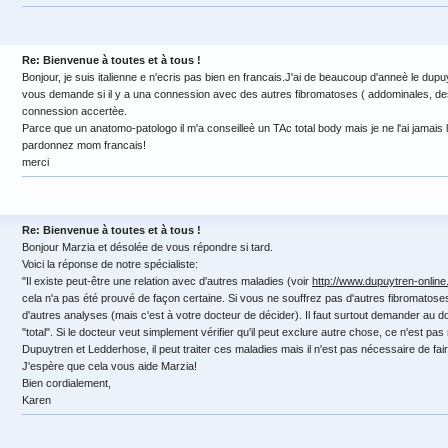
Re: Bienvenue à toutes et à tous !
Bonjour, je suis italienne e n'ecris pas bien en francais.J'ai de beaucoup d'anneè le dupuy
vous demande si il y a una connession avec des autres fibromatoses ( addominales, desm
connession accertèe.
Parce que un anatomo-patologo il m'a conseilleè un TAc total body mais je ne l'ai jamais lit
pardonnez mom francais!
merci
Re: Bienvenue à toutes et à tous !
Bonjour Marzia et désolée de vous répondre si tard.
Voici la réponse de notre spécialiste:
"Il existe peut-être une relation avec d'autres maladies (voir
http://www.dupuytren-online
cela n'a pas été prouvé de façon certaine. Si vous ne souffrez pas d'autres fibromatose
d'autres analyses (mais c'est à votre docteur de décider). Il faut surtout demander au d
"total". Si le docteur veut simplement vérifier qu'il peut exclure autre chose, ce n'est pa
Dupuytren et Ledderhose, il peut traiter ces maladies mais il n'est pas nécessaire de fai
J'espère que cela vous aide Marzia!
Bien cordialement,
Karen