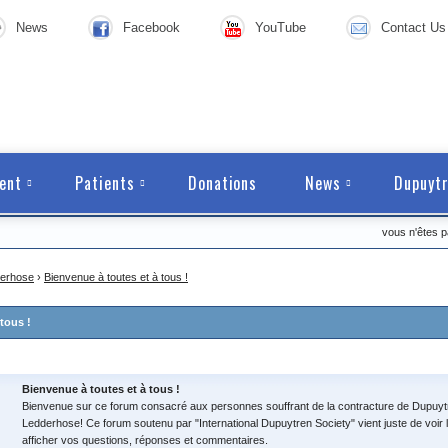
News
Facebook
YouTube
Contact Us
ent
Patients
Donations
News
Dupuytr
vous n'êtes 
derhose
›
Bienvenue à toutes et à tous !
tous !
Bienvenue à toutes et à tous !
Bienvenue sur ce forum consacré aux personnes souffrant de la contracture de Dupuytr
Ledderhose! Ce forum soutenu par "International Dupuytren Society" vient juste de voir l
afficher vos questions, réponses et commentaires.