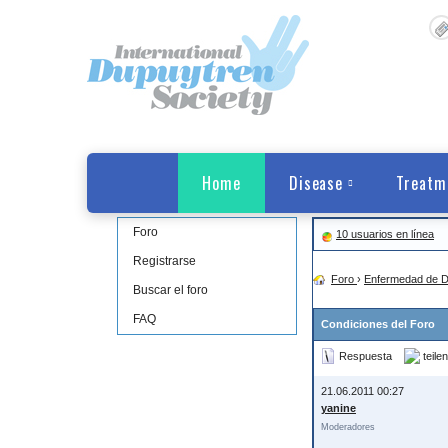
Home
Disease
Treatm
Foro
10 usuarios en línea
Registrarse
Foro
›
Enfermedad de D
Buscar el foro
FAQ
Condiciones del Foro
Respuesta
teilen
21.06.2011 00:27
yanine
Moderadores