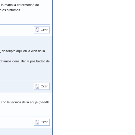
n la mano la enfermedad de
r los sintomas.
Citar
 descripta aqui en la web de la
riamos consultar la posibilidad de
Citar
con la tecnica de la aguja (needle
Citar