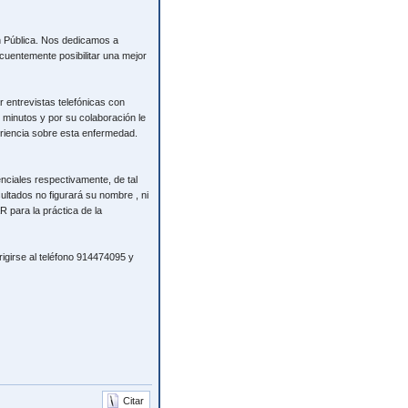
n Pública. Nos dedicamos a
cuentemente posibilitar una mejor
entrevistas telefónicas con
0 minutos y por su colaboración le
eriencia sobre esta enfermedad.
enciales respectivamente, de tal
sultados no figurará su nombre , ni
 para la práctica de la
rigirse al teléfono 914474095 y
Citar