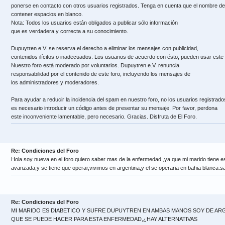
ponerse en contacto con otros usuarios registrados. Tenga en cuenta que el nombre de
contener espacios en blanco.
Nota: Todos los usuarios están obligados a publicar sólo información
que es verdadera y correcta a su conocimiento.
Dupuytren e.V. se reserva el derecho a eliminar los mensajes con publicidad,
contenidos ilícitos o inadecuados. Los usuarios de acuerdo con ésto, pueden usar este 
Nuestro foro está moderado por voluntarios. Dupuytren e.V. renuncia
responsabilidad por el contenido de este foro, incluyendo los mensajes de
los administradores y moderadores.
Para ayudar a reducir la incidencia del spam en nuestro foro, no los usuarios registrado
es necesario introducir un código antes de presentar su mensaje. Por favor, perdona
este inconveniente lamentable, pero necesario. Gracias. Disfruta de El Foro.
Re: Condiciones del Foro
Hola soy nueva en el foro.quiero saber mas de la enfermedad ,ya que mi marido tiene 
avanzada,y se tiene que operar,vivimos en argentina,y el se operaria en bahia blanca.
Re: Condiciones del Foro
MI MARIDO ES DIABETICO Y SUFRE DUPUYTREN EN AMBAS MANOS SOY DE AR
QUE SE PUEDE HACER PARA ESTA ENFERMEDAD,¿HAY ALTERNATIVAS