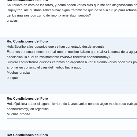
Sou nueva en esto de los foros, y como hacen varios dias que me han diagnosticado e
Dupuytren, me gustaria saber si hay algún tratamiento que no sea la cirujia para retrasa
Lei los masajes con zumo de limón ¿tiene algún sentido?
gracias
Re: Condiciones del Foro
Hola Escribo a los usuarios que se han conectado desde argentia
Estamos conectandonos por mail con un medico italiano que realiza la tecnia de la aguja,
asociacion, la cual es minimamente invasiva.(needdle aponeuroromy)
Sugiero contactarnos queines estamos en argentian a ver si siendo varios pacientes pod
afrontar en conjunto el viaje del medico hacia aqui.
Muchas gracias
enrique
Re: Condiciones del Foro
Hola Quisiera saber si algun miembro de la asociacion conoce algun medico que trabaje 
aponeurotomy) en Argentina.
Muchas gracias
Re: Condiciones del Foro