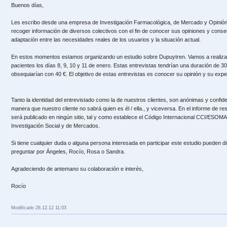
Buenos días,
Les escribo desde una empresa de Investigación Farmacológica, de Mercado y Opinió
recoger información de diversos colectivos con el fin de conocer sus opiniones y conse
adaptación entre las necesidades reales de los usuarios y la situación actual.
En estos momentos estamos organizando un estudio sobre Dupuytren. Vamos a realizar 
pacientes los días 8, 9, 10 y 11 de enero. Estas entrevistas tendrían una duración de 3
obsequiarían con 40 €. El objetivo de estas entrevistas es conocer su opinión y su exp
Tanto la identidad del entrevistado como la de nuestros clientes, son anónimas y confid
manera que nuestro cliente no sabrá quien es él / ella., y viceversa. En el informe de re
será publicado en ningún sitio, tal y como establece el Código Internacional CCI/ESOMAR
Investigación Social y de Mercados.
Si tiene cualquier duda o alguna persona interesada en participar este estudio pueden di
preguntar por Ángeles, Rocío, Rosa o Sandra.
Agradeciendo de antemano su colaboración e interés,
Rocío
Modificado 26.12.12 11:03