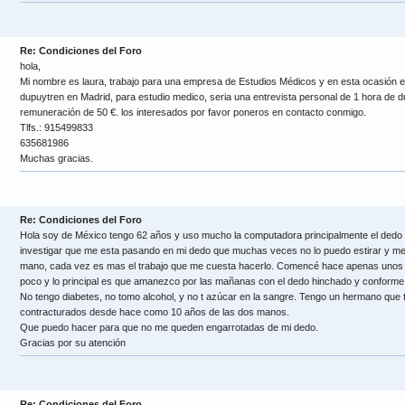
Re: Condiciones del Foro
hola,
Mi nombre es laura, trabajo para una empresa de Estudios Médicos y en esta ocasión
dupuytren en Madrid, para estudio medico, seria una entrevista personal de 1 hora de dur
remuneración de 50 €. los interesados por favor poneros en contacto conmigo.
Tlfs.: 915499833
635681986
Muchas gracias.
Re: Condiciones del Foro
Hola soy de México tengo 62 años y uso mucho la computadora principalmente el dedo 
investigar que me esta pasando en mi dedo que muchas veces no lo puedo estirar y me
mano, cada vez es mas el trabajo que me cuesta hacerlo. Comencé hace apenas unos
poco y lo principal es que amanezco por las mañanas con el dedo hinchado y conforme 
No tengo diabetes, no tomo alcohol, y no t azúcar en la sangre. Tengo un hermano que 
contracturados desde hace como 10 años de las dos manos.
Que puedo hacer para que no me queden engarrotadas de mi dedo.
Gracias por su atención
Re: Condiciones del Foro