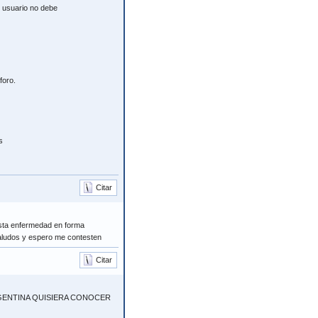
 usuario no debe
foro.
s
Citar
esta enfermedad en forma
saludos y espero me contesten
Citar
GENTINA QUISIERA CONOCER