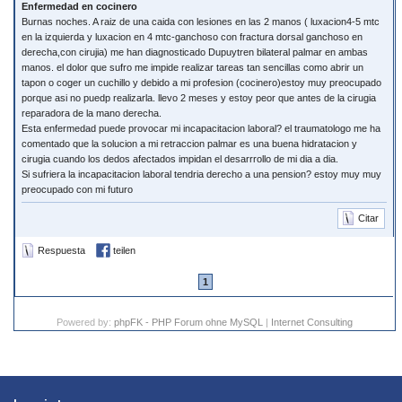
Enfermedad en cocinero
Burnas noches. A raiz de una caida con lesiones en las 2 manos ( luxacion4-5 mtc
en la izquierda y luxacion en 4 mtc-ganchoso con fractura dorsal ganchoso en
derecha,con cirujia) me han diagnosticado Dupuytren bilateral palmar en ambas
manos. el dolor que sufro me impide realizar tareas tan sencillas como abrir un
tapon o coger un cuchillo y debido a mi profesion (cocinero)estoy muy preocupado
porque asi no puedp realizarla. llevo 2 meses y estoy peor que antes de la cirugia
reparadora de la mano derecha.
Esta enfermedad puede provocar mi incapacitacion laboral? el traumatologo me ha
comentado que la solucion a mi retraccion palmar es una buena hidratacion y
cirugia cuando los dedos afectados impidan el desarrrollo de mi dia a dia.
Si sufriera la incapacitacion laboral tendria derecho a una pension? estoy muy muy
preocupado con mi futuro
Citar
Respuesta
teilen
1
Powered by:
phpFK - PHP Forum ohne MySQL
|
Internet Consulting