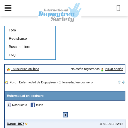
Foro
Registrarse
Buscar el foro
FAQ
18 usuarios en línea
No están registrados
Iniciar sesión
Foro
›
Enfermedad de Dupuytren
›
Enfermedad en cocinero
Enfermedad en cocinero
Respuesta
teilen
1
Dante_1978
11.01.2018 22:12