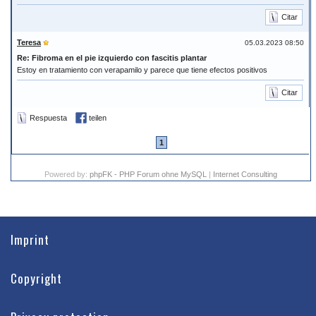
Citar
Teresa
05.03.2023 08:50
Re: Fibroma en el pie izquierdo con fascitis plantar
Estoy en tratamiento con verapamilo y parece que tiene efectos positivos
Citar
Respuesta
teilen
1
Powered by:
phpFK - PHP Forum ohne MySQL
|
Internet Consulting
Imprint
Copyright