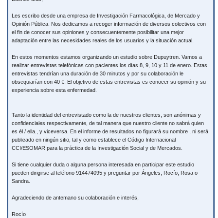
Les escribo desde una empresa de Investigación Farmacológica, de Mercado y
Opinión Pública. Nos dedicamos a recoger información de diversos colectivos con
el fin de conocer sus opiniones y consecuentemente posibilitar una mejor
adaptación entre las necesidades reales de los usuarios y la situación actual.
En estos momentos estamos organizando un estudio sobre Dupuytren. Vamos a
realizar entrevistas telefónicas con pacientes los días 8, 9, 10 y 11 de enero. Estas
entrevistas tendrían una duración de 30 minutos y por su colaboración le
obsequiarían con 40 €. El objetivo de estas entrevistas es conocer su opinión y su
experiencia sobre esta enfermedad.
Tanto la identidad del entrevistado como la de nuestros clientes, son anónimas y
confidenciales respectivamente, de tal manera que nuestro cliente no sabrá quien
es él / ella., y viceversa. En el informe de resultados no figurará su nombre , ni será
publicado en ningún sitio, tal y como establece el Código Internacional
CCI/ESOMAR para la práctica de la Investigación Social y de Mercados.
Si tiene cualquier duda o alguna persona interesada en participar este estudio
pueden dirigirse al teléfono 914474095 y preguntar por Ángeles, Rocío, Rosa o
Sandra.
Agradeciendo de antemano su colaboración e interés,
Rocío