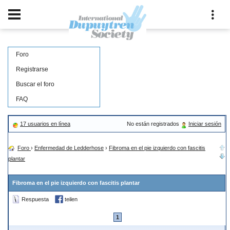
Foro
Registrarse
Buscar el foro
FAQ
17 usuarios en línea
No están registrados
Iniciar sesión
Foro
›
Enfermedad de Ledderhose
›
Fibroma en el pie izquierdo con fascitis
plantar
Fibroma en el pie izquierdo con fascitis plantar
Respuesta
teilen
1