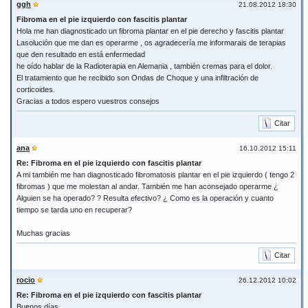
ggh
21.08.2012 18:30
Fibroma en el pie izquierdo con fascitis plantar
Hola me han diagnosticado un fibroma plantar en el pie derecho y fascitis plantar
Lasolución que me dan es operarme , os agradecería me informarais de terapias
que den resultado en está enfermedad
he oído hablar de la Radioterapia en Alemania , también cremas para el dolor.
El tratamiento que he recibido son Ondas de Choque y una infiltración de
corticoides.
Gracias a todos espero vuestros consejos
Citar
ana
16.10.2012 15:11
Re: Fibroma en el pie izquierdo con fascitis plantar
A mi también me han diagnosticado fibromatosis plantar en el pie izquierdo ( tengo 2
fibromas ) que me molestan al andar. También me han aconsejado operarme ¿
Alguien se ha operado? ? Resulta efectivo? ¿ Como es la operación y cuanto
tiempo se tarda uno en recuperar?
Muchas gracias
Citar
rocio
26.12.2012 10:02
Re: Fibroma en el pie izquierdo con fascitis plantar
Buenos días,